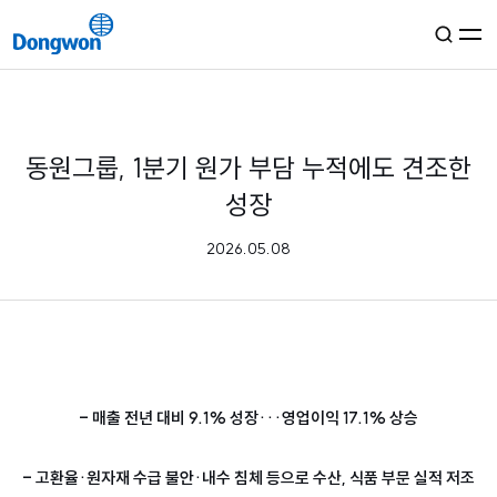
KR
EN
그룹소개
동원그룹, 1분기 원가 부담 누적에도 견조한
성장
경영철학
사업분야
2026.05.08
연혁
자료실
해양·물류
미디어
동원산업
식품·유통
동원로엑스
동원F&B
생활서비스
콘텐츠룸
지속가능경영
동원로엑스냉장
동원홈푸드
동원시스템즈
글로벌
뉴스룸
동원로엑스냉장투
- 매출 전년 대비 9.1% 성장···영업이익 17.1% 상승
동원팜스
동원건설산업
StarKist
동원글로벌터미널부산
동원CNS
TALOFA SYSTEMS
ESG
투자정보
BIDC
- 고환율·원자재 수급 불안·내수 침체 등으로 수산, 식품 부문 실적 저조
동원기술투자
S.C.A SA
정도경영