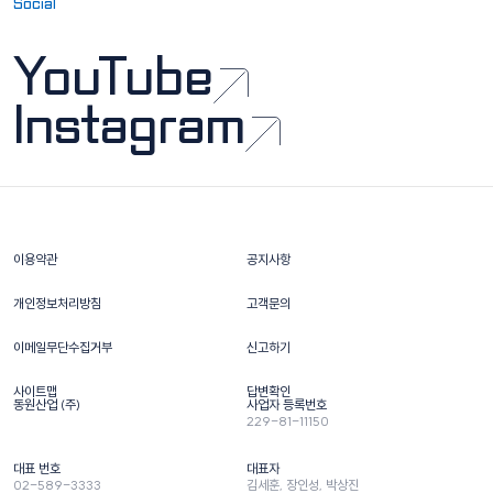
Social
YouTube
Instagram
이용약관
공지사항
개인정보처리방침
고객문의
이메일무단수집거부
신고하기
사이트맵
답변확인
동원산업 (주)
사업자 등록번호
229-81-11150
대표 번호
대표자
02-589-3333
김세훈, 장인성, 박상진