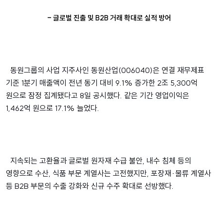
CAPSEN
지속가능경영
보고서
공시정보
- 글로벌 진출 및 B2B 거래 확대로 실적 방어
TTP
채용
공고
보고서
인재상
KR
재무정보
기업 문화
동원그룹의 사업 지주사인 동원산업(006040)은 연결 재무제표
KR
채용 사이트
기준 1분기 매출액이 전년 동기 대비 9.1% 증가한 2조 5,300억
EN
원으로 잠정 집계됐다고 8일 공시했다. 같은 기간 영업이익은
1,462억 원으로 17.1% 늘었다.
지속되는 고환율과 글로벌 원자재 수급 불안, 내수 침체 등의
영향으로 수산, 식품 부문 계열사는 고전했지만, 포장재·물류 계열사
등 B2B 부문의 수출 강화와 신규 수주 확대로 선방했다.