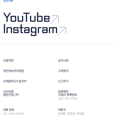
Social
CAPSEN
지속가능경영
보고서
공시정보
TTP
채용
YouTube
공고
보고서
Instagram
인재상
KR
재무정보
기업 문화
KR
채용 사이트
EN
이용약관
공지사항
개인정보처리방침
고객문의
이메일무단수집거부
신고하기
사이트맵
답변확인
동원산업 (주)
사업자 등록번호
229-81-11150
대표 번호
대표자
02-589-3333
김세훈, 장인성, 박상진