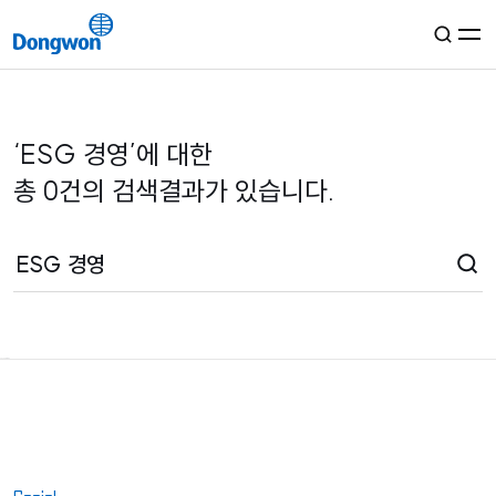
KR
EN
‘
ESG 경영
’
에 대한
그룹소개
총
0
건
의 검색결과가 있습니다.
경영철학
사업분야
연혁
자료실
해양·물류
미디어
동원산업
식품·유통
동원로엑스
동원F&B
생활서비스
Failed to fetch
콘텐츠룸
지속가능경영
동원로엑스냉장
동원홈푸드
동원시스템즈
글로벌
뉴스룸
동원로엑스냉장투
동원팜스
동원건설산업
StarKist
동원글로벌터미널부산
동원CNS
TALOFA SYSTEMS
ESG
투자정보
BIDC
동원기술투자
S.C.A SA
정도경영