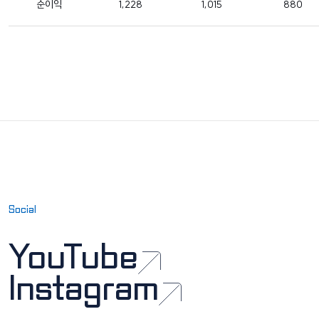
순이익
1,228
1,015
880
Social
YouTube
Instagram