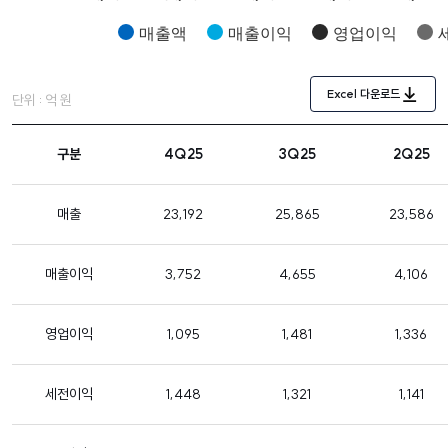
매출액
매출이익
영업이익
Excel 다운로드
단위 : 억 원
구분
4Q25
3Q25
2Q25
매출
23,192
25,865
23,586
매출이익
3,752
4,655
4,106
영업이익
1,095
1,481
1,336
세전이익
1,448
1,321
1,141