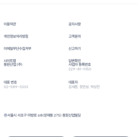
이용약관
공지사항
개인정보처리방침
고객문의
이메일무단수집거부
신고하기
사이트맵
답변확인
동원산업 (주)
사업자 등록번호
229-81-11150
대표 번호
대표자
02-589-3333
김세훈, 장인성, 박상진
서울시 서초구 마방로 68(양재동 275) 동원산업빌딩