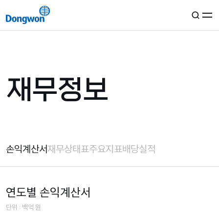
KR
EN
그룹소개
재무정보
경영철학
사업분야
연혁
자료실
해양·물류
미디어
동원산업
식품·유통
손익계산서
재무상태표
주요지표
배당실적
동원로엑스
동원F&B
생활서비스
콘텐츠룸
지속가능경영
동원로엑스냉장
동원홈푸드
동원시스템즈
글로벌
뉴스룸
동원로엑스냉장투
동원팜스
동원건설산업
StarKist
연도별 손익계산서
동원글로벌터미널부산
동원CNS
TALOFA SYSTEMS
ESG
투자정보
단위 : 백억 원
BIDC
동원기술투자
S.C.A SA
정도경영