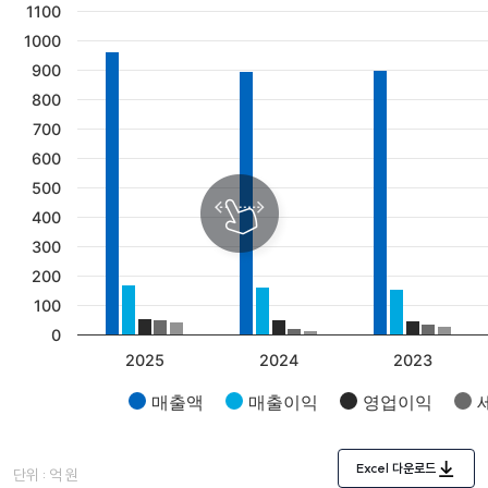
1100
CAPSEN
지속가능경영
보고서
공시정보
TTP
채용
1000
공고
900
보고서
800
인재상
KR
재무정보
700
기업 문화
KR
600
채용 사이트
500
EN
400
300
200
100
0
2025
2024
2023
매출액
매출이익
영업이익
Excel 다운로드
단위 : 억 원