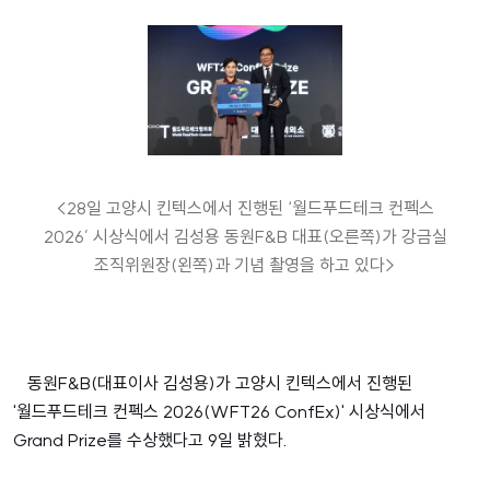
CAPSEN
지속가능경영
보고서
공시정보
TTP
채용
공고
보고서
인재상
KR
재무정보
기업 문화
KR
채용 사이트
EN
<28일 고양시 킨텍스에서 진행된 ‘월드푸드테크 컨펙스
2026’ 시상식에서 김성용 동원F&B 대표(오른쪽)가 강금실
조직위원장(왼쪽)과 기념 촬영을 하고 있다>
동원F&B(대표이사 김성용)가 고양시 킨텍스에서 진행된
'월드푸드테크 컨펙스 2026(WFT26 ConfEx)' 시상식에서
Grand Prize를 수상했다고 9일 밝혔다.