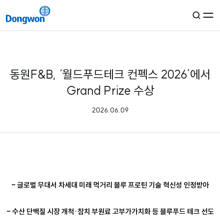
KR
EN
그룹소개
동원F&B, ‘월드푸드테크 컨펙스 2026’에서
Grand Prize 수상
경영철학
사업분야
2026.06.09
연혁
자료실
해양·물류
미디어
동원산업
식품·유통
동원로엑스
동원F&B
생활서비스
콘텐츠룸
지속가능경영
동원로엑스냉장
동원홈푸드
동원시스템즈
글로벌
뉴스룸
동원로엑스냉장투
-
글로벌 무대서 차세대 미래 먹거리 블루 프로틴 기술 혁신성 인정받아
동원팜스
동원건설산업
StarKist
동원글로벌터미널부산
동원CNS
TALOFA SYSTEMS
ESG
투자정보
BIDC
-
수산 단백질 시장 개척·참치 부원료 고부가가치화 등 블루푸드 테크 선도
동원기술투자
S.C.A SA
정도경영