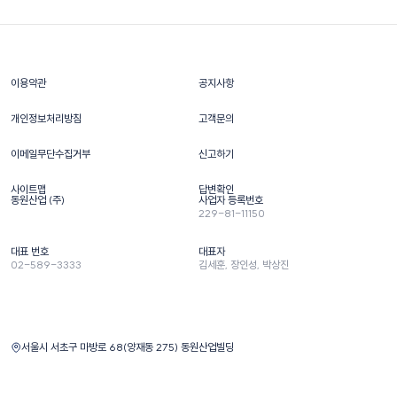
이용약관
공지사항
개인정보처리방침
고객문의
이메일무단수집거부
신고하기
사이트맵
답변확인
동원산업 (주)
사업자 등록번호
229-81-11150
대표 번호
대표자
02-589-3333
김세훈, 장인성, 박상진
서울시 서초구 마방로 68(양재동 275) 동원산업빌딩